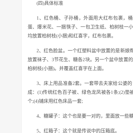
(四)具体标准
1、红色桶、子孙桶，外面用大红布包裹，
蛋、爆米花、一捆筷子、一包卫生纸、柏树枝一
均放置柏树枝(小捆)和红喜字，红布包裹。
2、红色脸盆。一个红塑料盆中放置的是新娘
放置袜子、3节花生、糖各2块。另一个盆中放置
柏树枝(小捆)。并覆盖红喜字在上面。
3、床上用品准备2套。一套带去夫家给公婆的
成：(1)传统红色百子被、绿色龙凤被各1条;(2)垫
个;(4)铺床用红色床品一套;
4、糖罐子：这个也是要一对的，里面放一些
5、红箱子：这个就是传说中的压箱底。