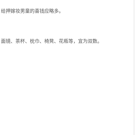
。给押嫁妆男童的喜钱应略多。
、面镜、茶杯、枕巾、椅凳、花瓶等，宜为双数。