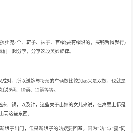
孩肚兜3个、鞋子、袜子、官帽(要有帽沿的，买鸭舌帽就行)
和我们一起分享，分享这段美妙旋律。
成双成对，所以送嫁与接亲的车辆数比较加起来是双数，也就是
说8辆、10辆、12辆等等。
要送床，锅，以及钟，这些关于出嫁的女儿来说，在寓意上都是
出现这些东西。
新娘子出门，但是新娘子的姑嫂要回避，因为“姑”与“孤”同