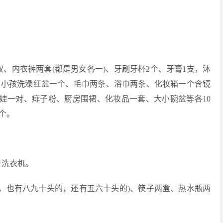
、内衣裤两套(都是男女各一)、牙刷牙杯2个、牙膏1支，沐
、小孩洗澡红盆一个、毛巾两条、浴巾两条、化妆箱一个含镜
娃娃一对、痱子粉、厨房围裙、化妆品一套、大小碗盆等各10
个。
、洗衣机。
的，也有八九十头的，还有五六十头的)、筷子两盒、热水瓶两