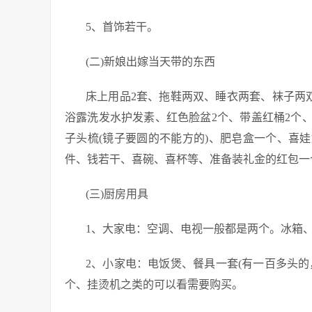
5、首饰若干。
(二)新娘出嫁当天带的东西
床上用品2套、拖鞋两双、睡衣两套、袜子两双
浴露洗发水护发素、红色脸盆2个、带盖红桶2个
子头梳(镜子要圆的不能方的)、肥皂盒一个、喜
件、钱若干、喜碗、喜杯等、准备装礼金的红包一
(三)厨房用具
1、大家电：空调、电视一般都是两个。冰箱
2、小家电：电饭煲、餐具一套(有一百多头
个、挂烫机之类的可以看需要购买。