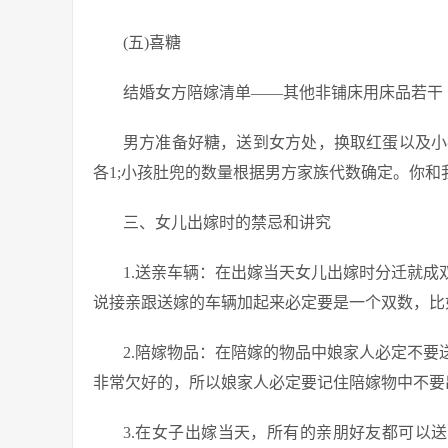
(五)喜糖
结婚女方陪嫁清单——其他非铺床用床品若干
男方准备好糖，送到女方处，换取红蛋以及小
各1;小孩肚兜的数量根据男方家族代数确定。你
三、女儿出嫁时的禁忌和讲究
1.送亲车辆：在出嫁当天女儿出嫁时分迁就
说接亲跟送嫁的车辆加起来必定要是一个双数，比如
2.陪嫁物品：在陪嫁的物品中娘家人必定不
非常欠好的，所以娘家人必定要记住陪嫁物中不要
3.在女子出嫁当天，所有的亲朋好友都可以送