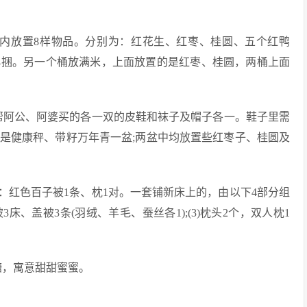
桶内放置8样物品。分别为：红花生、红枣、桂圆、五个红鸭
小捆。另一个桶放满米，上面放置的是红枣、桂圆，两桶上面
帮阿公、阿婆买的各一双的皮鞋和袜子及帽子各一。鞋子里需
的是健康秤、带籽万年青一盆;两盆中均放置些红枣子、桂圆及
：红色百子被1条、枕1对。一套铺新床上的，由以下4部分组
被3床、盖被3条(羽绒、羊毛、蚕丝各1);(3)枕头2个，双人枕1
糖，寓意甜甜蜜蜜。