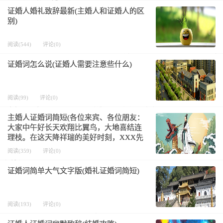
证婚人婚礼致辞最新(主婚人和证婚人的区
别)
阅读(544)
评论(0)
证婚词怎么说(证婚人需要注意些什么)
阅读(99)
评论(0)
主婚人证婚词简短(各位来宾、各位朋友：
大家中午好长天欢翔比翼鸟，大地喜结连
理枝。在这天降祥瑞的美好时刻，XXX先
生和XXX小姐喜结良缘，情定终生。首
阅读(359)
评论(0)
先，我代表二位新人对大家的光临表示衷
心的感谢。同时，
证婚词简单大气文字版(婚礼证婚词简短)
阅读(193)
评论(0)