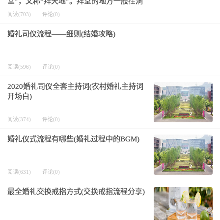
堂”，又称“拜天地”。拜堂的地方一般在洞
房门前，设一张供桌，上面供有天地君亲
阅读(703)
评论(0)
师的牌位，供桌后方悬挂祖宗神幔。新
郎、新娘就位后
婚礼司仪流程——细则(结婚攻略)
阅读(596)
评论(0)
2020婚礼司仪全套主持词(农村婚礼主持词
开场白)
阅读(374)
评论(0)
婚礼仪式流程有哪些(婚礼过程中的BGM)
阅读(631)
评论(0)
最全婚礼交换戒指方式(交换戒指流程分享)