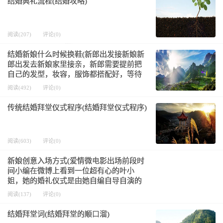
结婚典礼流程(结婚攻略)
阅读(207)
评论(0)
结婚新娘什么时候换鞋(新郎出发接新娘新
郎出发去新娘家里接亲，新郎需要提前把
自己的发型，妆容，服饰都搭配好，等待
自己的伴郎团一起，到达新娘家楼下，出
阅读(492)
评论(0)
发时间需要看吉时，根据当日的吉时时间
出门。二、堵门堵门
传统结婚拜堂仪式程序(结婚拜堂仪式程序)
阅读(603)
评论(0)
新娘创意入场方式(爱情微电影出场前段时
间小编在微博上看到一位超有心的叶小
姐，她的婚礼仪式是由她自编自导自演的
婚礼微电影开场，全场来宾聚焦大荧幕从
阅读(137)
评论(0)
微电影中了解一对新人的成长经历和爱情
故事，再由微电影结尾
结婚拜堂词(结婚拜堂的顺口溜)