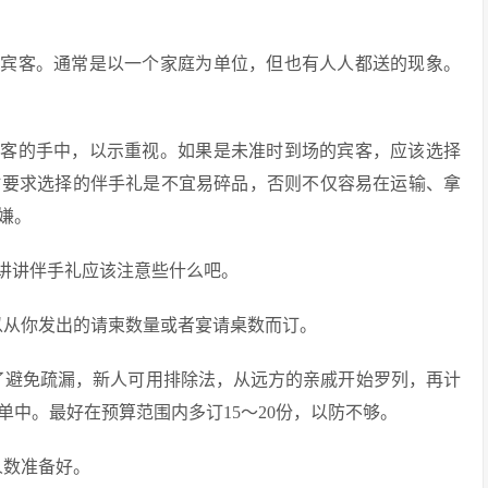
有宾客。通常是以一个家庭为单位，但也有人人都送的现象。
宾客的手中，以示重视。如果是未准时到场的宾客，应该选择
时要求选择的伴手礼是不宜易碎品，否则不仅容易在运输、拿
嫌。
讲讲伴手礼应该注意些什么吧。
以从你发出的请柬数量或者宴请桌数而订。
了避免疏漏，新人可用排除法，从远方的亲戚开始罗列，再计
中。最好在预算范围内多订15～20份，以防不够。
人数准备好。