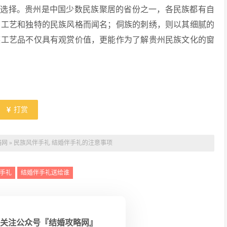
礼选择。贵州是中国少数民族聚居的省份之一，各民族都有自
的工艺和独特的民族风格而闻名；侗族的刺绣，则以其细腻的
族工艺品不仅具有观赏价值，更能作为了解贵州民族文化的窗
打赏
略网
»
民族风伴手礼 结婚伴手礼的注意事项
手礼
结婚伴手礼送给谁
关注公众号『结婚攻略网』