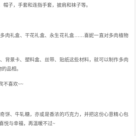
，帽子，手套和连指手套，披肩和袜子等。
如多肉礼盒、干花礼盒、永生花礼盒……喜妮一直对多肉植物
盆、背景卡、塑料盒、丝带、贴纸这些材料，就可以制作多肉
物的品相。
不喜欢~~
曲奇饼、牛轧糖，亦或是香浓的巧克力，并把这份心意精心包
喜悦与幸福，再温暖不过~