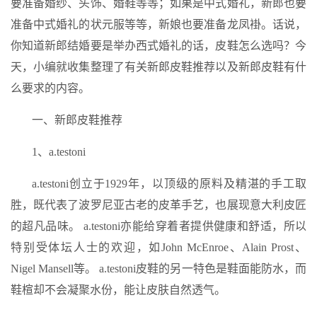
要准备婚纱、头饰、婚鞋等等；如果是中式婚礼，新郎也要
准备中式婚礼的状元服等等，新娘也要准备龙凤褂。话说，
你知道新郎结婚要是举办西式婚礼的话，皮鞋怎么选吗？今
天，小编就收集整理了有关新郎皮鞋推荐以及新郎皮鞋有什
么要求的内容。
一、新郎皮鞋推荐
1、a.testoni
a.testoni创立于1929年，以顶级的原料及精湛的手工取
胜，既代表了波罗尼亚古老的皮革手艺，也展现意大利皮匠
的超凡品味。 a.testoni亦能给穿着者提供健康和舒适，所以
特别受体坛人士的欢迎，如John McEnroe、Alain Prost、
Nigel Mansell等。 a.testoni皮鞋的另一特色是鞋面能防水，而
鞋楦却不会凝聚水份，能让皮肤自然透气。