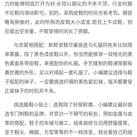
力时能够彻底打开为好;长短以脚尖的不夹不顶，行走时脚
不在鞋内滑动即可。别的，采购皮鞋的时间也有考究。脚部
略有肿胀时，此时所购的皮鞋大小适宜;若在上午试鞋，则
应留出空余量，不致穿得时间长了挤脚。
与衣裳相搭配：新郎皮鞋尽量挑选与礼服同色系比较简
单掌握，除了黑色漆皮鞋以外，你当然能够穿一双哑光的黑
色素面系带皮鞋，来搭配你的礼服。手艺缝制的鞋通常都有
着优雅的外形，足以衬得起一套礼服了。小编建议选择与鞋
子般配的袜子，一定要挑选纤细的黑色紧扣袜，每天都要穿
正装袜子的时机并不多。
挑选婚鞋小贴士：选鞋除了好穿耐磨，小编建议最好挑
选专门制鞋的品牌，并赏识一下细节的有些，例如金属与皮
革的搭配，鞋子的车缝与做工、线条装修与功用舒服度等，
至于鞋尖、椭圆、方型等等的不一样改变，就全看自己的接