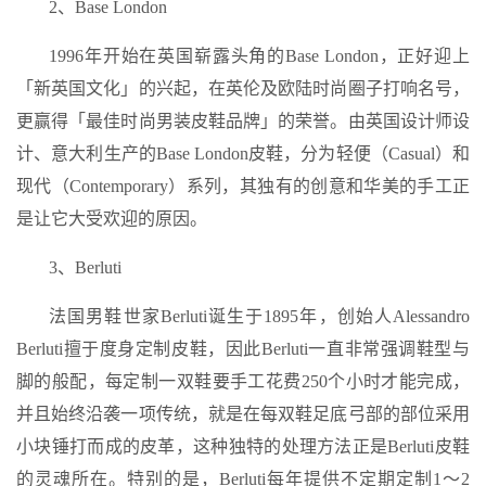
2、Base London
1996年开始在英国崭露头角的Base London，正好迎上
「新英国文化」的兴起，在英伦及欧陆时尚圈子打响名号，
更赢得「最佳时尚男装皮鞋品牌」的荣誉。由英国设计师设
计、意大利生产的Base London皮鞋，分为轻便（Casual）和
现代（Contemporary）系列，其独有的创意和华美的手工正
是让它大受欢迎的原因。
3、Berluti
法国男鞋世家Berluti诞生于1895年，创始人Alessandro
Berluti擅于度身定制皮鞋，因此Berluti一直非常强调鞋型与
脚的般配，每定制一双鞋要手工花费250个小时才能完成，
并且始终沿袭一项传统，就是在每双鞋足底弓部的部位采用
小块锤打而成的皮革，这种独特的处理方法正是Berluti皮鞋
的灵魂所在。特别的是，Berluti每年提供不定期定制1～2