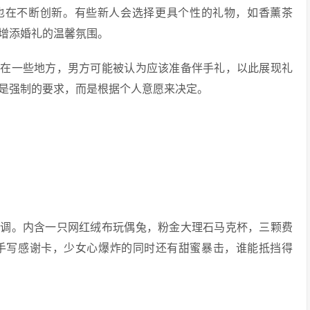
也在不断创新。有些新人会选择更具个性的礼物，如香薰茶
增添婚礼的温馨氛围。
。在一些地方，男方可能被认为应该准备伴手礼，以此展现礼
是强制的要求，而是根据个人意愿来决定。
低调。内含一只网红绒布玩偶兔，粉金大理石马克杯，三颗费
手写感谢卡，少女心爆炸的同时还有甜蜜暴击，谁能抵挡得