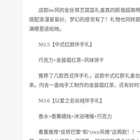
这款ins风的金丝铁艺提篮礼盒真的颜值超
搭配浪漫星星纱，梦幻的感觉有了！礼物也同样
满橙意送给她。
NO.5【中式红颜伴手礼】
巧克力+金骏眉红茶+风味饼干
推荐了几款西式伴手礼，这款中式红颜礼盒
来。内含一盒纯手工制作的金骏眉红茶，还有好时
NO.6【以爱之名丝绒伴手礼】
香水+香薰蜡烛+沐浴啫喱+巧克力
着重推荐“反转巴黎”和“coco风情”这两款