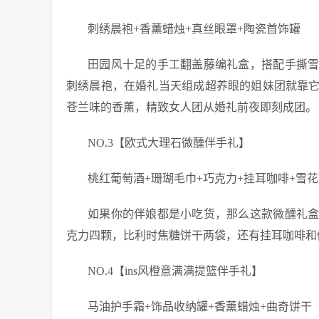
刺绣晨袍+香薰蜡烛+真丝眼罩+陶瓷首饰罐
田园风十足的手工翻盖藤编礼盒，搭配手撕
刺绣晨袍，在婚礼当天组成超养眼的姐妹团就靠
苍兰味的香薰，精致女人团从婚礼前夜即刻成团。
NO.3【欧式大理石微醺伴手礼】
桃红葡萄酒+珊瑚毛巾+巧克力+挂耳咖啡+雪
如果你的伴娘都是小吃货，那么这款微醺礼
克力四颗，比利时焦糖饼干两袋，还有挂耳咖啡和
NO.4【ins风橙意满满提篮伴手礼】
马油护手霜+饰品收纳罐+香薰蜡烛+曲奇饼干