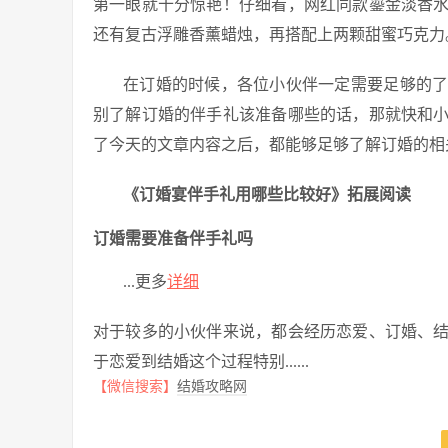
第一眼就十分惊艳！仔细看，网红同款鎏金淡香
还有复古浮雕香薰蜡烛，再搭配上两颗甜蜜巧克力
在订婚的时候，各位小伙伴一定需要足够的
别了解订婚的伴手礼该准备哪些的话，那就快和
了今天的文章内容之后，都能够足够了解订婚的相
《订婚宴伴手礼用哪些比较好》拓展阅读
订婚需要准备伴手礼吗
...更多
详细
对于较多的小伙伴来说，都会经历恋爱、订婚、
于恋爱到结婚这个过程特别......
【微信搜索】
结婚攻略网