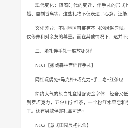
现代变化：随着时代的变迁，伴手礼的形式
蜡、自制香皂等，这些礼物不仅表达了心意，还能
文化差异：不同地区可能有不同的风俗习惯
仪修养和对亲友的尊重。而在其他情况下，这并不
三、婚礼伴手礼一般放哪6样
NO.1【挪威森林宫廷伴手礼】
网红玩偶兔+马克杯+巧克力+手工皂+红茶包
简约大气的灰白礼盒搭配烫金字体，轻奢又
列罗巧克力，五包川宁红茶，一个粉红水果皂和
了。还有男款伴郎礼盒可选~
NO.2【意式田园晨袍礼盒】