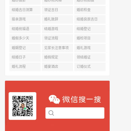
婚纱摄影
婚纱照风格
婚纱照拍摄
结婚吉日测算
领证吉日
婚前检查
接亲游戏
婚礼致辞
结婚良辰吉日
结婚祝福语
结婚游戏
结婚登记
婚假多少天
领证流程
婚检项目
婚姻登记
见家长注意事项
婚礼游戏
结婚日子
婚假规定
领结婚证
婚礼流程
婚宴酒店
订婚仪式