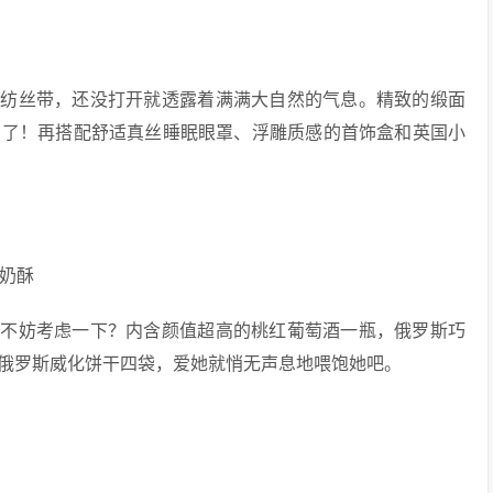
雪纺丝带，还没打开就透露着满满大自然的气息。精致的缎面
它了！再搭配舒适真丝睡眠眼罩、浮雕质感的首饰盒和英国小
花奶酥
盒不妨考虑一下？内含颜值超高的桃红葡萄酒一瓶，俄罗斯巧
俄罗斯威化饼干四袋，爱她就悄无声息地喂饱她吧。