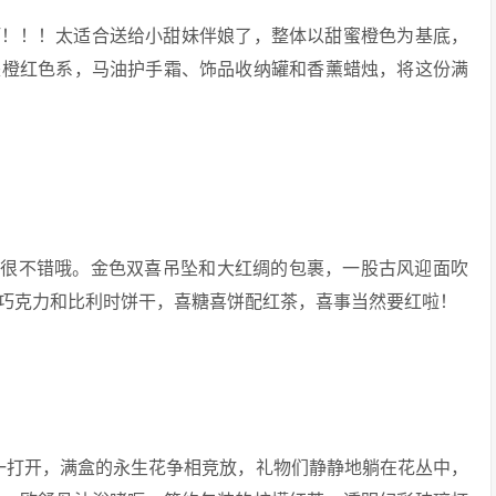
高啊！！！太适合送给小甜妹伴娘了，整体以甜蜜橙色为基底，
是橙红色系，马油护手霜、饰品收纳罐和香薰蜡烛，将这份满
也很不错哦。金色双喜吊坠和大红绸的包裹，一股古风迎面吹
巧克力和比利时饼干，喜糖喜饼配红茶，喜事当然要红啦！
！！一打开，满盒的永生花争相竞放，礼物们静静地躺在花丛中，