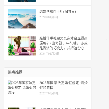
结婚创意伴手礼(咖啡豆)
2024年01月26日
结婚伴手礼要怎么选才会显得高
逼格？(曲奇饼、牛轧糖，亦或
是香浓的巧克力，并把这份心意
精心包装后送给参加婚礼的来
2024年01月26日
宾，与他们一同分享新婚的喜悦
与幸福，再温暖不过~香薰蜡烛)
热点推荐
2025年国家法定婚假规定 请婚
假的流程
2025年03月03日